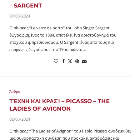
– SARGENT
07/05/2024
Ο πίνακας “Le verre de porto” του John Singer Sargent,
ζωγραφισμένος το 1884, αποτελεί ένα αριστούργημα του
εποχικού ιμπρεσιονισμού. Ο Sargent, ένας από τους πιο
επιφανείς ζωγράφους του 19ου αιώνα, …
Άρθρα
ΤΈΧΝΗ ΚΑΙ ΚΡΑΣΊ – PICASSO – THE
LADIES OF AVIGNON
02/05/2024
Ο πίνακας “The Ladies of Avignon” του Pablo Picasso αναδεικνύει
μια συναρπαστική σύνθεση που προκαλεί αντιδράσεις και