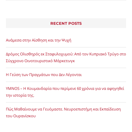
RECENT POSTS
Ανάμεσα στην Αίσθηση και την Ψυχή
Δρόμος Ολισθηρός εκ Σταφυλοχυμού: Από τον Κυπριακό Τρύγο στο
Σύγχρονο Οινοτουριστικό Μάρκετινγκ
Η Γεύση των Πραγμάτων που Δεν Λέγονται
YMNOS – Η Κουμανδαρία που περίμενε 60 χρόνια για να αφηγηθεί
την ιστορία της.
Πώς Μαθαίνουμε να Γευόμαστε. Νευροεπιστήμη και Εκπαίδευση
του Ουρανίσκου