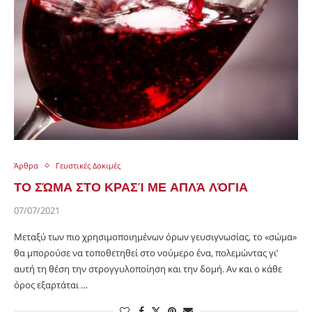
Άρθρα
Γευστικές Δοκιμές
ΤΟ ΣΏΜΑ ΣΤΟ ΚΡΑΣΊ ΜΕ ΑΠΛΆ ΛΌΓΙΑ
07/07/2021
Μεταξύ των πιο χρησιμοποιημένων όρων γευσιγνωσίας, το «σώμα»
θα μπορούσε να τοποθετηθεί στο νούμερο ένα, πολεμώντας γι’
αυτή τη θέση την στρογγυλοποίηση και την δομή. Αν και ο κάθε
όρος εξαρτάται …