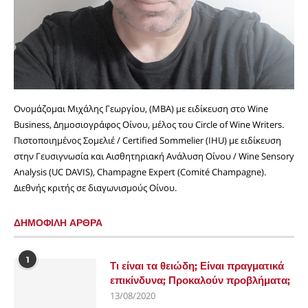
Ονομάζομαι Μιχάλης Γεωργίου, (MBA) με ειδίκευση στο Wine
Business, Δημοσιογράφος Οίνου, μέλος του Circle of Wine Writers.
Πιστοποιημένος Σομελιέ / Certified Sommelier (IHU) με ειδίκευση
στην Γευσιγνωσία και Αισθητηριακή Ανάλυση Οίνου / Wine Sensory
Analysis (UC DAVIS), Champagne Expert (Comité Champagne).
Διεθνής κριτής σε διαγωνισμούς Οίνου.
ΔΗΜΟΦΙΛΗ ΑΡΘΡΑ
1
Τι είναι τα θειώδη; Είναι πραγματικά
επικίνδυνα; Προκαλούν προβλήματα;
13/08/2020