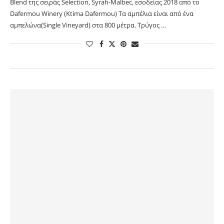
Blend της σειράς Selection, Syrah-Malbec, εσοδείας 2018 από το
Dafermou Winery (Ktima Dafermou) Τα αμπέλια είναι από ένα
αμπελώνα(Single Vineyard) στα 800 μέτρα. Τρύγος …