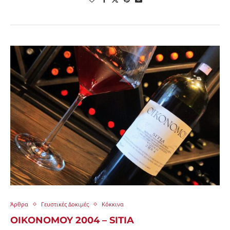
Άρθρα
Γευστικές Δοκιμές
Κόκκινα
OIKONOMOY 2004 – SITIA