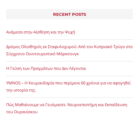
RECENT POSTS
Ανάμεσα στην Αίσθηση και την Ψυχή
Δρόμος Ολισθηρός εκ Σταφυλοχυμού: Από τον Κυπριακό Τρύγο στο
Σύγχρονο Οινοτουριστικό Μάρκετινγκ
Η Γεύση των Πραγμάτων που Δεν Λέγονται
YMNOS – Η Κουμανδαρία που περίμενε 60 χρόνια για να αφηγηθεί
την ιστορία της.
Πώς Μαθαίνουμε να Γευόμαστε. Νευροεπιστήμη και Εκπαίδευση
του Ουρανίσκου