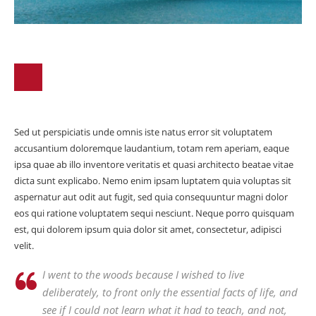
Sed ut perspiciatis unde omnis iste natus error sit voluptatem
accusantium doloremque laudantium, totam rem aperiam, eaque
ipsa quae ab illo inventore veritatis et quasi architecto beatae vitae
dicta sunt explicabo. Nemo enim ipsam luptatem quia voluptas sit
aspernatur aut odit aut fugit, sed quia consequuntur magni dolor
eos qui ratione voluptatem sequi nesciunt. Neque porro quisquam
est, qui dolorem ipsum quia dolor sit amet, consectetur, adipisci
velit.
I went to the woods because I wished to live
deliberately, to front only the essential facts of life, and
see if I could not learn what it had to teach, and not,