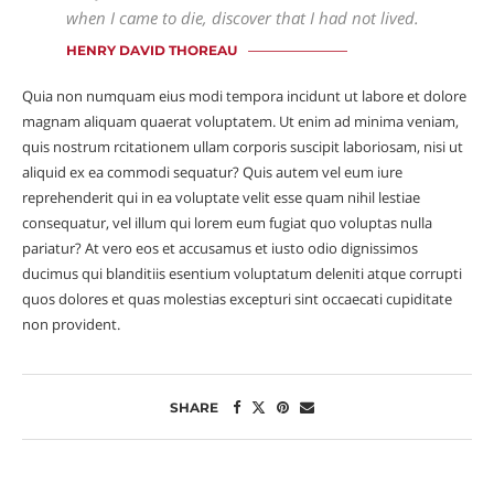
when I came to die, discover that I had not lived.
HENRY DAVID THOREAU
Quia non numquam eius modi tempora incidunt ut labore et dolore
magnam aliquam quaerat voluptatem. Ut enim ad minima veniam,
quis nostrum rcitationem ullam corporis suscipit laboriosam, nisi ut
aliquid ex ea commodi sequatur? Quis autem vel eum iure
reprehenderit qui in ea voluptate velit esse quam nihil lestiae
consequatur, vel illum qui lorem eum fugiat quo voluptas nulla
pariatur? At vero eos et accusamus et iusto odio dignissimos
ducimus qui blanditiis esentium voluptatum deleniti atque corrupti
quos dolores et quas molestias excepturi sint occaecati cupiditate
non provident.
SHARE