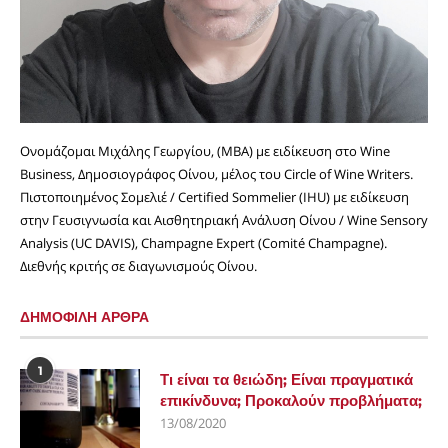
Ονομάζομαι Μιχάλης Γεωργίου, (MBA) με ειδίκευση στο Wine
Business, Δημοσιογράφος Οίνου, μέλος του Circle of Wine Writers.
Πιστοποιημένος Σομελιέ / Certified Sommelier (IHU) με ειδίκευση
στην Γευσιγνωσία και Αισθητηριακή Ανάλυση Οίνου / Wine Sensory
Analysis (UC DAVIS), Champagne Expert (Comité Champagne).
Διεθνής κριτής σε διαγωνισμούς Οίνου.
ΔΗΜΟΦΙΛΗ ΑΡΘΡΑ
1
Τι είναι τα θειώδη; Είναι πραγματικά
επικίνδυνα; Προκαλούν προβλήματα;
13/08/2020