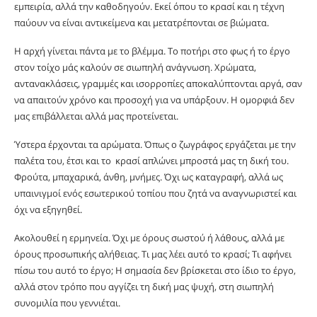
εμπειρία, αλλά την καθοδηγούν. Εκεί όπου το κρασί και η τέχνη
παύουν να είναι αντικείμενα και μετατρέπονται σε βιώματα.
Η αρχή γίνεται πάντα με το βλέμμα. Το ποτήρι στο φως ή το έργο
στον τοίχο μάς καλούν σε σιωπηλή ανάγνωση. Χρώματα,
αντανακλάσεις, γραμμές και ισορροπίες αποκαλύπτονται αργά, σαν
να απαιτούν χρόνο και προσοχή για να υπάρξουν. Η ομορφιά δεν
μας επιβάλλεται αλλά μας προτείνεται.
Ύστερα έρχονται τα αρώματα. Όπως ο ζωγράφος εργάζεται με την
παλέτα του, έτσι και το κρασί απλώνει μπροστά μας τη δική του.
Φρούτα, μπαχαρικά, άνθη, μνήμες. Όχι ως καταγραφή, αλλά ως
υπαινιγμοί ενός εσωτερικού τοπίου που ζητά να αναγνωριστεί και
όχι να εξηγηθεί.
Ακολουθεί η ερμηνεία. Όχι με όρους σωστού ή λάθους, αλλά με
όρους προσωπικής αλήθειας. Τι μας λέει αυτό το κρασί; Τι αφήνει
πίσω του αυτό το έργο; Η σημασία δεν βρίσκεται στο ίδιο το έργο,
αλλά στον τρόπο που αγγίζει τη δική μας ψυχή, στη σιωπηλή
συνομιλία που γεννιέται.