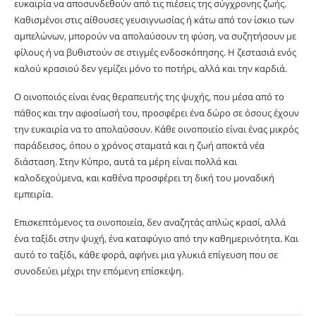
ευκαιρία να αποσυνδεθούν από τις πιέσεις της σύγχρονης ζωής.
Καθισμένοι στις αίθουσες γευσιγνωσίας ή κάτω από τον ίσκιο των
αμπελώνων, μπορούν να απολαύσουν τη φύση, να συζητήσουν με
φίλους ή να βυθιστούν σε στιγμές ενδοσκόπησης. Η ζεστασιά ενός
καλού κρασιού δεν γεμίζει μόνο το ποτήρι, αλλά και την καρδιά.
Ο οινοποιός είναι ένας θεραπευτής της ψυχής, που μέσα από το
πάθος και την αφοσίωσή του, προσφέρει ένα δώρο σε όσους έχουν
την ευκαιρία να το απολαύσουν. Κάθε οινοποιείο είναι ένας μικρός
παράδεισος, όπου ο χρόνος σταματά και η ζωή αποκτά νέα
διάσταση. Στην Κύπρο, αυτά τα μέρη είναι πολλά και
καλοδεχούμενα, και καθένα προσφέρει τη δική του μοναδική
εμπειρία.
Επισκεπτόμενος τα οινοποιεία, δεν αναζητάς απλώς κρασί, αλλά
ένα ταξίδι στην ψυχή, ένα καταφύγιο από την καθημερινότητα. Και
αυτό το ταξίδι, κάθε φορά, αφήνει μια γλυκιά επίγευση που σε
συνοδεύει μέχρι την επόμενη επίσκεψη.