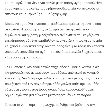
και του αρώματος δεν είναι απλώς μέρη παραγωγής κρασιού, είναι
νοσοκομεία της ψυχής, προσφέροντας θεραπεία και ανακούφιση
από τους καθημερινούς ρυθμούς της ζωής.
Μπαίνοντας σε ένα οινοποιείο, αισθάνεσαι αμέσως τη μαγεία που
σε τυλίγει. Η αύρα της γης, το άρωμα των σταφυλιών που
ζυμώνουν, και η ζεστή φιλοξενία των ανθρώπων που εργάζονται
εκεί δημιουργούν ένα περιβάλλον που γεμίζει την ψυχή με ηρεμία
και χαρά. Η διαδικασία της οινοποίησης είναι μια τέχνη που απαιτεί
υπομονή, φροντίδα και αγάπη, και αυτά τα στοιχεία διαχέονται σε
κάθε φάση της εμπειρίας.
Τα Οινοποιεία, δεν είναι απλώς επιχειρήσεις. Είναι οικογενειακές
κληρονομιές που μεταφέρουν παραδόσεις από γενιά σε γενιά. Ο
επισκέπτης δεν δοκιμάζει απλώς κρασί, γίνεται μέρος μιας ιστορίας
που ξεκινά από την αρχαιότητα. Κάθε γουλιά, κάθε άρωμα, κάθε
νότες στη γεύση μεταφέρουν αναμνήσεις και συναισθήματα,
δημιουργώντας μια σύνδεση με το παρελθόν και το παρόν.
Σε αυτά τα νοσοκομεία της ψυχής, οι άνθρωποι βρίσκουν την