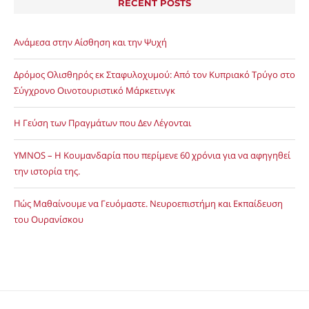
RECENT POSTS
Ανάμεσα στην Αίσθηση και την Ψυχή
Δρόμος Ολισθηρός εκ Σταφυλοχυμού: Από τον Κυπριακό Τρύγο στο
Σύγχρονο Οινοτουριστικό Μάρκετινγκ
Η Γεύση των Πραγμάτων που Δεν Λέγονται
YMNOS – Η Κουμανδαρία που περίμενε 60 χρόνια για να αφηγηθεί
την ιστορία της.
Πώς Μαθαίνουμε να Γευόμαστε. Νευροεπιστήμη και Εκπαίδευση
του Ουρανίσκου