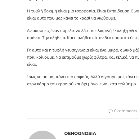
Η τυφλή δοκιμή είναι μια ισορροπία. Είναι Εκπαίδευση. Είν
είναι αυτό που μας κάνει το κρασί να νιώθουμε.
Αν ακούσεις έναν σομελιέ να λέει με ειλικρινή έκπληξη «Δεν
σπάνιο. Την αλήθεια. Και η αλήθεια, όταν δεν προστατεύετ
Γι’ αυτό και η τυφλή γευσιγνωσία είναι ένα μικρό, οινικό 
πριν κρίνουμε. Να εκτιμούμε χωρίς φίλτρα. Και τελικά, να π
είναι.
Ίσως να μη μας κάνει πιο σοφούς. Αλλά σίγουρα μας κάνει π
στον κόσμο του κρασιού και όχι μόνο, είναι κάτι πολύτιμο.
0 comments
OENOGNOSIA