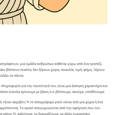
 αστράφτουν, μια ομάδα ανθρώπων κάθεται γύρω από ένα τραπέζι.
Δεν βλέπουν ετικέτα, δεν ξέρουν χώρα, ποικιλία, τιμή, φήμη. Ξέρουν
λάζει τα πάντα.
 πληροφορία για την ταυτότητά του, είναι μια άσκηση χαρακτήρα κσι
 πόσο εύκολα κρίνουμε με βάση ό,τι βλέπουμε, ακούμε, υποθέτουμε.
ή «ήταν ακριβό»; Ή το απορρίψαμε γιατί «είναι από μια χώρα ή ένα
ταρρίπτονται. Το κρασί απογυμνώνεται από την αφήγηση που του
α μάτια. Ή, καλύτερα, το δοκιμάζουμε, με άλλο ουρανίσκο.