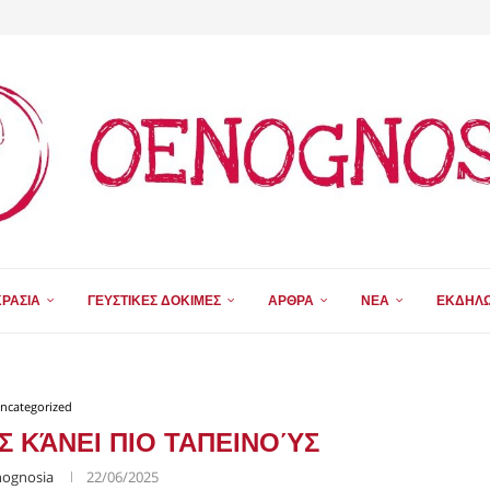
ΑΙ
ΧΡΌΝΙΑ...
ΣΤΉΜΗ ΚΑΙ ΕΚΠΑΊΔΕΥΣΗ ΤΟΥ...
ΓΙΚΉΣ
...
ΠΡΟΣ ΔΕΝ...
 ΚΥΠΡΙΑΚΟΎ...
 ΚΎΠΡΟΣ...
ΡΑΣΙΑ
ΓΕΥΣΤΙΚΕΣ ΔΟΚΙΜΕΣ
ΑΡΘΡΑ
ΝΕΑ
ΕΚΔΗΛΩ
ncategorized
Σ ΚΆΝΕΙ ΠΙΟ ΤΑΠΕΙΝΟΎΣ
ognosia
22/06/2025