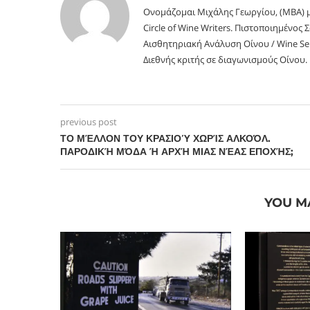
Ονομάζομαι Μιχάλης Γεωργίου, (MBA) μ
Circle of Wine Writers. Πιστοποιημένος 
Αισθητηριακή Ανάλυση Οίνου / Wine Se
Διεθνής κριτής σε διαγωνισμούς Οίνου.
previous post
ΤΟ ΜΈΛΛΟΝ ΤΟΥ ΚΡΑΣΙΟΎ ΧΩΡΊΣ ΑΛΚΟΌΛ.
ΠΑΡΟΔΙΚΉ ΜΌΔΑ Ή ΑΡΧΉ ΜΙΑΣ ΝΈΑΣ ΕΠΟΧΉΣ;
YOU M