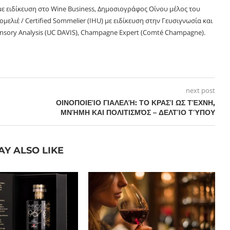
ε ειδίκευση στο Wine Business, Δημοσιογράφος Οίνου μέλος του
Σομελιέ / Certified Sommelier (IHU) με ειδίκευση στην Γευσιγνωσία και
nsory Analysis (UC DAVIS), Champagne Expert (Comté Champagne).
next post
ΟΙΝΟΠΟΙΕΊΟ ΓΙΑΛΕΛΉ: ΤΟ ΚΡΑΣΊ ΩΣ ΤΈΧΝΗ,
ΜΝΉΜΗ ΚΑΙ ΠΟΛΙΤΙΣΜΌΣ – ΔΕΛΤΊΟ ΤΎΠΟΥ
AY ALSO LIKE