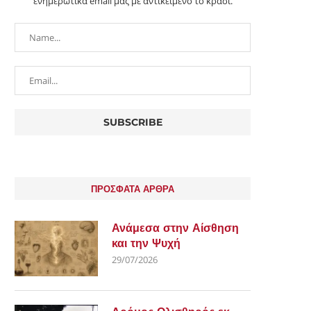
ενημερωτικά email μας με αντικείμενο το κρασί.
ΚΥΠΡΙΑΚΌ ΚΡΑΣΊ. Η ΏΡΑ ΤΗΣ ΚΟΙΝΉΣ
ΑΠΌ ΤΗΝ ΤΑΒΈΡΝΑ ΣΤΟ WINE
ΣΤΡΑΤΗΓΙΚΉΣ
ΕΞΈΛΙΞΗ...
23/06/2026
21/06/2026
ΠΡΟΣΦΑΤΑ ΑΡΘΡΑ
Ανάμεσα στην Αίσθηση
και την Ψυχή
29/07/2026