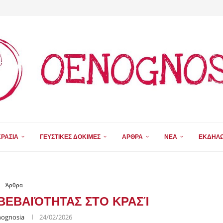
ΑΙ
ΧΡΌΝΙΑ...
ΣΤΉΜΗ ΚΑΙ ΕΚΠΑΊΔΕΥΣΗ ΤΟΥ...
ΓΙΚΉΣ
...
ΠΡΟΣ ΔΕΝ...
 ΚΥΠΡΙΑΚΟΎ...
 ΚΎΠΡΟΣ...
ΡΑΣΙΑ
ΓΕΥΣΤΙΚΕΣ ΔΟΚΙΜΕΣ
ΑΡΘΡΑ
ΝΕΑ
ΕΚΔΗΛΩ
Άρθρα
ΑΒΕΒΑΙΌΤΗΤΑΣ ΣΤΟ ΚΡΑΣΊ
ognosia
24/02/2026