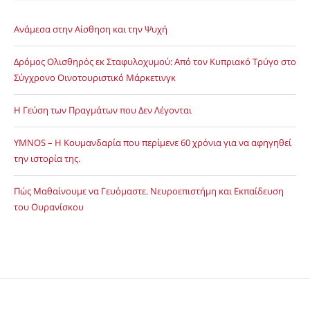
Ανάμεσα στην Αίσθηση και την Ψυχή
Δρόμος Ολισθηρός εκ Σταφυλοχυμού: Από τον Κυπριακό Τρύγο στο
Σύγχρονο Οινοτουριστικό Μάρκετινγκ
Η Γεύση των Πραγμάτων που Δεν Λέγονται
YMNOS – Η Κουμανδαρία που περίμενε 60 χρόνια για να αφηγηθεί
την ιστορία της.
Πώς Μαθαίνουμε να Γευόμαστε. Νευροεπιστήμη και Εκπαίδευση
του Ουρανίσκου