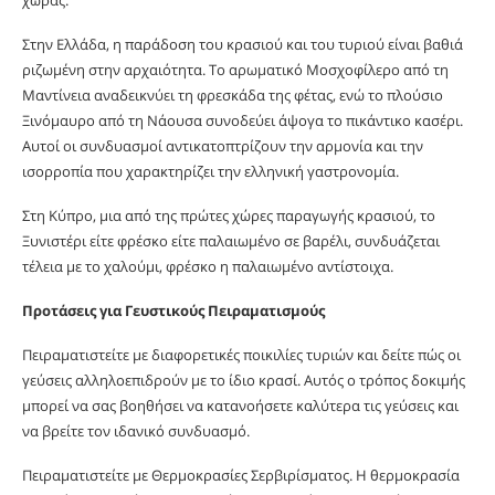
χώρας.
Στην Ελλάδα, η παράδοση του κρασιού και του τυριού είναι βαθιά
ριζωμένη στην αρχαιότητα. Το αρωματικό Μοσχοφίλερο από τη
Μαντίνεια αναδεικνύει τη φρεσκάδα της φέτας, ενώ το πλούσιο
Ξινόμαυρο από τη Νάουσα συνοδεύει άψογα το πικάντικο κασέρι.
Αυτοί οι συνδυασμοί αντικατοπτρίζουν την αρμονία και την
ισορροπία που χαρακτηρίζει την ελληνική γαστρονομία.
Στη Κύπρο, μια από της πρώτες χώρες παραγωγής κρασιού, το
Ξυνιστέρι είτε φρέσκο είτε παλαιωμένο σε βαρέλι, συνδυάζεται
τέλεια με το χαλούμι, φρέσκο η παλαιωμένο αντίστοιχα.
Προτάσεις για Γευστικούς Πειραματισμούς
Πειραματιστείτε με διαφορετικές ποικιλίες τυριών και δείτε πώς οι
γεύσεις αλληλοεπιδρούν με το ίδιο κρασί. Αυτός ο τρόπος δοκιμής
μπορεί να σας βοηθήσει να κατανοήσετε καλύτερα τις γεύσεις και
να βρείτε τον ιδανικό συνδυασμό.
Πειραματιστείτε με Θερμοκρασίες Σερβιρίσματος. Η θερμοκρασία