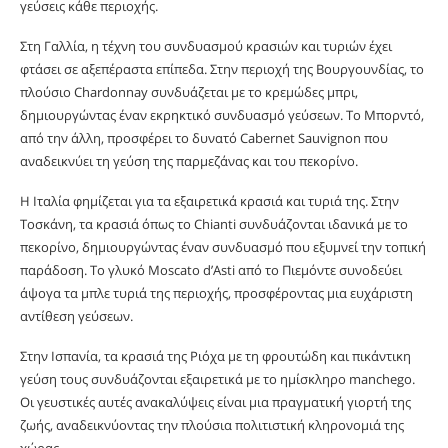
γεύσεις κάθε περιοχής.
Στη Γαλλία, η τέχνη του συνδυασμού κρασιών και τυριών έχει
φτάσει σε αξεπέραστα επίπεδα. Στην περιοχή της Βουργουνδίας, το
πλούσιο Chardonnay συνδυάζεται με το κρεμώδες μπρι,
δημιουργώντας έναν εκρηκτικό συνδυασμό γεύσεων. Το Μπορντό,
από την άλλη, προσφέρει το δυνατό Cabernet Sauvignon που
αναδεικνύει τη γεύση της παρμεζάνας και του πεκορίνο.
Η Ιταλία φημίζεται για τα εξαιρετικά κρασιά και τυριά της. Στην
Τοσκάνη, τα κρασιά όπως το Chianti συνδυάζονται ιδανικά με το
πεκορίνο, δημιουργώντας έναν συνδυασμό που εξυμνεί την τοπική
παράδοση. Το γλυκό Moscato d’Asti από το Πιεμόντε συνοδεύει
άψογα τα μπλε τυριά της περιοχής, προσφέροντας μια ευχάριστη
αντίθεση γεύσεων.
Στην Ισπανία, τα κρασιά της Ριόχα με τη φρουτώδη και πικάντικη
γεύση τους συνδυάζονται εξαιρετικά με το ημίσκληρο manchego.
Οι γευστικές αυτές ανακαλύψεις είναι μια πραγματική γιορτή της
ζωής, αναδεικνύοντας την πλούσια πολιτιστική κληρονομιά της