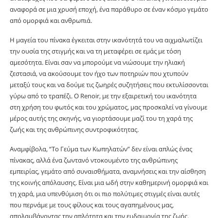
αναφορά σε μια χρυσή εποχή, ένα παράθυρο σε έναν κόσμο γεμάτο
από ομορφιά και ανθρωπιά.
Η μαγεία του πίνακα έγκειται στην ικανότητά του να αιχμαλωτίζει
την ουσία της στιγμής και να τη μεταφέρει σε εμάς με τόση
αμεσότητα. Είναι σαν να μπορούμε να νιώσουμε την ηλιακή
ζεστασιά, να ακούσουμε τον ήχο των ποτηριών που χτυπούν
μεταξύ τους και να δούμε τις ζωηρές συζητήσεις που εκτυλίσσονται
γύρω από το τραπέζι. Ο Renoir, με την εξαιρετική του ικανότητα
στη χρήση του φωτός και του χρώματος, μας προσκαλεί να γίνουμε
μέρος αυτής της σκηνής, να γιορτάσουμε μαζί του τη χαρά της
ζωής και της ανθρώπινης συντροφικότητας.
Αναμφίβολα, “Το Γεύμα των Κωπηλατών” δεν είναι απλώς ένας
πίνακας, αλλά ένα ζωντανό ντοκουμέντο της ανθρώπινης
εμπειρίας, γεμάτο από συναισθήματα, αναμνήσεις και την αίσθηση
της κοινής απόλαυσης. Είναι μια ωδή στην καθημερινή ομορφιά και
τη χαρά, μια υπενθύμιση ότι οι πιο πολύτιμες στιγμές είναι αυτές
που περνάμε με τους φίλους και τους αγαπημένους μας,
απολαμβάνοντας την απλότητα και την ευδαιμονία της ζωής.