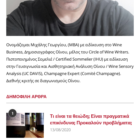
Ονομάζομαι Μιχάλης Γεωργίου, (MBA) με ειδίκευση στο Wine
Business, Δημοσιογράφος Οίνου, μέλος του Circle of Wine Writers.
Πιστοποιημένος Σομελιέ / Certified Sommelier (IHU) με ειδίκευση
στην Γευσιγνωσία και Αισθητηριακή Ανάλυση Οίνου / Wine Sensory
Analysis (UC DAVIS), Champagne Expert (Comité Champagne).
Διεθνής κριτής σε διαγωνισμούς Οίνου.
ΔΗΜΟΦΙΛΗ ΑΡΘΡΑ
1
Τι είναι τα θειώδη; Είναι πραγματικά
επικίνδυνα; Προκαλούν προβλήματα;
13/08/2020