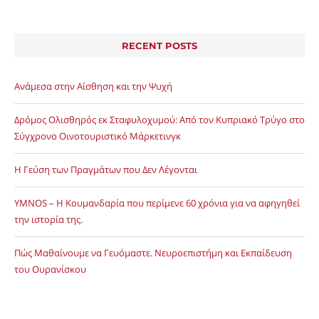
RECENT POSTS
Ανάμεσα στην Αίσθηση και την Ψυχή
Δρόμος Ολισθηρός εκ Σταφυλοχυμού: Από τον Κυπριακό Τρύγο στο
Σύγχρονο Οινοτουριστικό Μάρκετινγκ
Η Γεύση των Πραγμάτων που Δεν Λέγονται
YMNOS – Η Κουμανδαρία που περίμενε 60 χρόνια για να αφηγηθεί
την ιστορία της.
Πώς Μαθαίνουμε να Γευόμαστε. Νευροεπιστήμη και Εκπαίδευση
του Ουρανίσκου