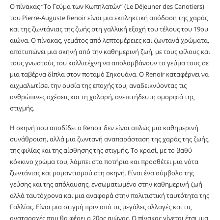
Ο πίνακας “Το Γεύμα των Κωπηλατών” (Le Déjeuner des Canotiers)
του Pierre-Auguste Renoir είναι μια εκπληκτική απόδοση της χαράς
και της ζωντάνιας της ζωής στη γαλλική εξοχή του τέλους του 19ου
αιώνα. Ο πίνακας, γεμάτος από λεπτομέρειες και ζωντανά χρώματα,
αποτυπώνει μια σκηνή από την καθημερινή ζωή, με τους φίλους και
τους γνωστούς του καλλιτέχνη να απολαμβάνουν το γεύμα τους σε
μια ταβέρνα δίπλα στον ποταμό Σηκουάνα. Ο Renoir καταφέρνει να
αιχμαλωτίσει την ουσία της εποχής του, αναδεικνύοντας τις
ανθρώπινες σχέσεις και τη χαλαρή, ανεπιτήδευτη ομορφιά της
στιγμής.
Η σκηνή που αποδίδει ο Renoir δεν είναι απλώς μια καθημερινή
συνάθροιση, αλλά μια ζωντανή αναπαράσταση της χαράς της ζωής,
της φιλίας και της αίσθησης της στιγμής. Το κρασί, με το βαθύ
κόκκινο χρώμα του, λάμπει στα ποτήρια και προσθέτει μια νότα
ζωντάνιας και ρομαντισμού στη σκηνή. Είναι ένα σύμβολο της
γεύσης και της απόλαυσης, ενσωματωμένο στην καθημερινή ζωή
αλλά ταυτόχρονα και μια αναφορά στην πολιτιστική ταυτότητα της
Γαλλίας. Είναι μια στιγμή πριν από τις μεγάλες αλλαγές και τις
αναταραχές που θα φέρει ο 20ος αιώνας. Ο πίνακας γίνεται έτσι μια