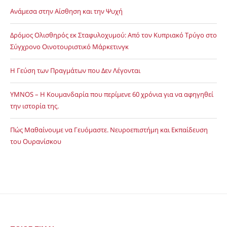
Ανάμεσα στην Αίσθηση και την Ψυχή
Δρόμος Ολισθηρός εκ Σταφυλοχυμού: Από τον Κυπριακό Τρύγο στο
Σύγχρονο Οινοτουριστικό Μάρκετινγκ
Η Γεύση των Πραγμάτων που Δεν Λέγονται
YMNOS – Η Κουμανδαρία που περίμενε 60 χρόνια για να αφηγηθεί
την ιστορία της.
Πώς Μαθαίνουμε να Γευόμαστε. Νευροεπιστήμη και Εκπαίδευση
του Ουρανίσκου