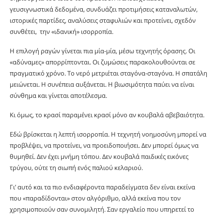
γευσιγνωστικά δεδομένα, συνδυάζει προτιμήσεις καταναλωτών,
ιστορικές παρτίδες, αναλύσεις σταφυλιών και προτείνει, σχεδόν
συνθέτει, την «ιδανική» ισορροπία.
Η επιλογή ραγών γίνεται πια μία-μία, μέσω τεχνητής όρασης. Οι
«αδύναμες» απορρίπτονται. Οι ζυμώσεις παρακολουθούνται σε
πραγματικό χρόνο. Το νερό μετριέται σταγόνα-σταγόνα. Η σπατάλη
μειώνεται. Η συνέπεια αυξάνεται. Η βιωσιμότητα παύει να είναι
σύνθημα και γίνεται αποτέλεσμα.
Κι όμως, το κρασί παραμένει κρασί μόνο αν κουβαλά αβεβαιότητα.
Εδώ βρίσκεται η λεπτή ισορροπία. Η τεχνητή νοημοσύνη μπορεί να
προβλέψει, να προτείνει, να προειδοποιήσει. Δεν μπορεί όμως να
θυμηθεί. Δεν έχει μνήμη τόπου. Δεν κουβαλά παιδικές εικόνες
τρύγου, ούτε τη σιωπή ενός παλιού κελαριού.
Γι’ αυτό και τα πιο ενδιαφέροντα παραδείγματα δεν είναι εκείνα
που «παραδίδονται» στον αλγόριθμο, αλλά εκείνα που τον
χρησιμοποιούν σαν συνομιλητή. Σαν εργαλείο που υπηρετεί το