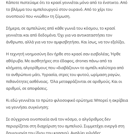
Κάποτε πιστεύαμε ότι το κρασί γεννιέται μόνο από το ένστικτο. Από
το βλέμμα του αμπελουργού στον ουρανό. Από το χέρι του
οινοποιού που «νιώθει» τη ζύμωση.
Σήμερα, σε αμπελώνες από κάθε γωνιά του κόσμου, το κρασί
γεννιέται και από δεδομένα. Όχι για να αντικαταστήσει τον
άνθρωπο, αλλά για να τον αμφισβητήσει. Και ίσως, να τον εξελίξει.
Η τεχνητή νοημοσύνη δεν ήρθε στο κρασί σαν εισβολέας. Ήρθε
αθόρυβα. Με αισθητήρες στο έδαφος, drones πάνω από τα
κλήματα, αλγορίθμους που «διαβάζουν» το αμπέλι καλύτερα από
το ανθρώπινο μάτι. Υγρασία, στρες του φυτού, ωρίμαση ραγών,
πιθανότητες ασθένειας. Όλα μεταφράζονται σε αριθμούς. Και οι
αριθμοί, σε αποφάσεις.
Κι εδώ γεννιέται το πρώτο φιλοσοφικό ερώτημα: Μπορεί η ακρίβεια
να γεννήσει συγκίνηση;
Σε σύγχρονα οινοποιεία ανά τον κόσμο, ο αλγόριθμος δεν
περιορίζεται στη διαχείριση του αμπελιού. Συμμετέχει ενεργά στη
δημιουργία του ίδιου του κρασιού. Αναλύει χιλιάδες