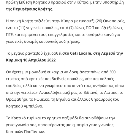
πρώτη Έκθεση Κρητικού Κρασιού στην Κύπρο, με την υποστήριξη
της
Περιφέρειας Κρήτης
.
Η οινική Κρήτη ταξιδεύει στην Κύπρο με εικοσιέξι (26) Οινοποιούς,
έντεκα (11) γηγενείς ποικιλίες, επτά (7) ζώνες ΠΟΠ και έξι (6) ζώνες
ΠΓΕ, και περιμένει τους επαγγελματίες και το οινόφιλο κοινό για
γευστικές δοκιμές και οινικές συζητήσεις.
Το μεγάλο ραντεβού έχει δοθεί
στο Ceti Locale, στη Λεμεσό
την
Κυριακή 10 Απριλίου 2022
Θα έχετε μια μοναδική ευκαιρία να δοκιμάσετε πάνω από 300
ετικέτες από κρητικές και διεθνείς ποικιλίες, νέες και παλαιές
εσοδείες, αλλά και να γνωρίσετε από κοντά τους ανθρώπους πίσω
από την «ετικέτα». Ανακαλύψτε μαζί μας το Βιδιανό, το Λιάτικο, το
Θραψαθήρι, το Ρωμέικο, τη Βηλάνα και άλλους θησαυρούς του
Κρητικού Αμπελώνα.
Το Κρητικό τυρί και το κρητικό παξιμάδι θα συνοδέψουν την
γευσιγνωσία σας, προσφέροντας μια εμπειρία γευσιγνωσίας
Κρητικών Προϊόντων.