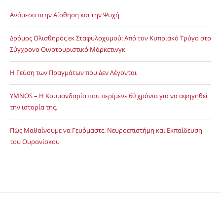
Ανάμεσα στην Αίσθηση και την Ψυχή
Δρόμος Ολισθηρός εκ Σταφυλοχυμού: Από τον Κυπριακό Τρύγο στο
Σύγχρονο Οινοτουριστικό Μάρκετινγκ
Η Γεύση των Πραγμάτων που Δεν Λέγονται
YMNOS – Η Κουμανδαρία που περίμενε 60 χρόνια για να αφηγηθεί
την ιστορία της.
Πώς Μαθαίνουμε να Γευόμαστε. Νευροεπιστήμη και Εκπαίδευση
του Ουρανίσκου