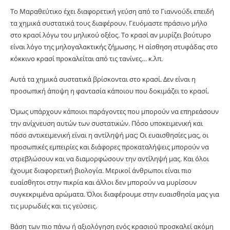
Το Μαραθεύτικο έχει διαφορετική γεύση από το Γιαννούδι επειδή
τα χημικά συστατικά τους διαφέρουν. Γευόμαστε πράσινο μήλο
στο κρασί λόγω του μηλικού οξέος. Το κρασί αν μυρίζει βούτυρο
είναι λόγο της μηλογαλακτικής ζήμωσης. Η αίσθηση στυφάδας στο
κόκκινο κρασί προκαλείται από τις τανίνες… κ.λπ.
Αυτά τα χημικά συστατικά βρίσκονται στο κρασί. Δεν είναι η
προσωπική άποψη η φαντασία κάποιου που δοκιμάζει το κρασί.
Όμως υπάρχουν κάποιοι παράγοντες που μπορούν να επηρεάσουν
την ανίχνευση αυτών των συστατικών. Πόσο υποκειμενική και
πόσο αντικειμενική είναι η αντίληψή μας; Οι ευαισθησίες μας, οι
προσωπικές εμπειρίες και διάφορες προκαταλήψεις μπορούν να
στρεβλώσουν και να διαμορφώσουν την αντίληψή μας. Και όλοι
έχουμε διαφορετική βιολογία. Μερικοί άνθρωποι είναι πιο
ευαίσθητοι στην πικρία και άλλοι δεν μπορούν να μυρίσουν
συγκεκριμένα αρώματα. Όλοι διαφέρουμε στην ευαισθησία μας για
τις μυρωδιές και τις γεύσεις.
Βάση των πιο πάνω ή αξιολόγηση ενός κρασιού προσκαλεί ακόμη