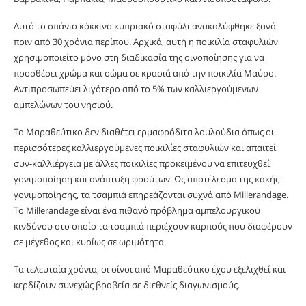
Αυτό το σπάνιο κόκκινο κυπριακό σταφύλι ανακαλύφθηκε ξανά
πριν από 30 χρόνια περίπου. Αρχικά, αυτή η ποικιλία σταφυλιών
χρησιμοποιείτο μόνο στη διαδικασία της οινοποίησης για να
προσθέσει χρώμα και σώμα σε κρασιά από την ποικιλία Μαύρο.
Αντιπροσωπεύει λιγότερο από το 5% των καλλιεργούμενων
αμπελώνων του νησιού.
Το Μαραθεύτικο δεν διαθέτει ερμαφρόδιτα λουλούδια όπως οι
περισσότερες καλλιεργούμενες ποικιλίες σταφυλιών και απαιτεί
συν-καλλιέργεια με άλλες ποικιλίες προκειμένου να επιτευχθεί
γονιμοποίηση και ανάπτυξη φρούτων. Ως αποτέλεσμα της κακής
γονιμοποίησης, τα τσαμπιά επηρεάζονται συχνά από Millerandage.
Το Millerandage είναι ένα πιθανό πρόβλημα αμπελουργικού
κινδύνου στο οποίο τα τσαμπιά περιέχουν καρπούς που διαφέρουν
σε μέγεθος και κυρίως σε ωριμότητα.
Τα τελευταία χρόνια, οι οίνοι από Μαραθεύτικο έχου εξελιχθεί και
κερδίζουν συνεχώς βραβεία σε διεθνείς διαγωνισμούς.