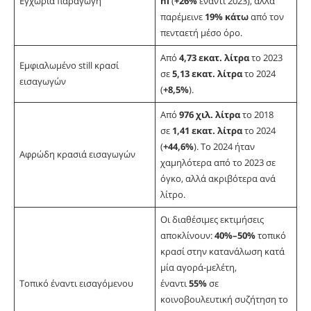
Εγχώρια παραγωγή
hl
(
+26%
έναντι 2023), αλλά
παρέμεινε
19% κάτω
από τον
πενταετή μέσο όρο.
Από
4,73 εκατ. λίτρα
το 2023
Εμφιαλωμένο still κρασί
σε
5,13 εκατ. λίτρα
το 2024
εισαγωγών
(
+8,5%
).
Από
976 χιλ. λίτρα
το 2018
σε
1,41 εκατ. λίτρα
το 2024
(
+44,6%
). Το 2024 ήταν
Αφρώδη κρασιά εισαγωγών
χαμηλότερα από το 2023 σε
όγκο, αλλά ακριβότερα ανά
λίτρο.
Οι διαθέσιμες εκτιμήσεις
αποκλίνουν:
40%–50%
τοπικό
κρασί στην κατανάλωση κατά
μία αγορά-μελέτη,
Τοπικό έναντι εισαγόμενου
έναντι
55%
σε
κοινοβουλευτική συζήτηση το