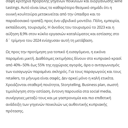
σαφή κριτήρια προβολής γηγενών ποικιλιών και διοργάνωσης wine
tastings. Αυτό είναι ίσως το καθαρότερο θεσμικό σημάδι ότι η
οινική κουλτούρα μετακινείται από την ύπαιθρο και το
παραδοσιακό τραπέζι προς ένα υβριδικό μοντέλο. Πόλη, εμπειρία,
εκπαίδευση, τουρισμός. Η άνοδος του τουρισμού το 2023 και η
αύξηση 8,9% στον κύκλο εργασιών καταλύματος και εστίασης στο
δ΄ τρίμηνο του 2024 ενίσχυσαν αυτή τη μετάβαση.
Ως προς την προτίμηση για τοπικό ή εισαγόμενο, η εικόνα
παραμένει μικτή. Διαθέσιμες εκτιμήσεις δίνουν στο κυπριακό κρασί
από 40%–50% έως 55% της εγχώριας αγοράς, άρα ο ανταγωνισμός
των εισαγωγών παραμένει σκληρός. Για τους παραγωγούς και τους
retailers, το μήνυμα είναι σαφές. Δεν αρκεί μόνο η καλή ετικέτα.
Χρειάζονται σταθερή ποιότητα, Storytelling, Business plan, σωστή
τιμολόγηση στην εστίαση, έντονη παρουσία στα social media,
συνέργειες μεταξύ τους και με γαστρονομία και πιο επιθετική
ανάδειξη των γηγενών ποικιλιών ως αυθεντικής κυπριακής
πρότασης.