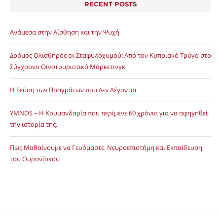
RECENT POSTS
Ανάμεσα στην Αίσθηση και την Ψυχή
Δρόμος Ολισθηρός εκ Σταφυλοχυμού: Από τον Κυπριακό Τρύγο στο
Σύγχρονο Οινοτουριστικό Μάρκετινγκ
Η Γεύση των Πραγμάτων που Δεν Λέγονται
YMNOS – Η Κουμανδαρία που περίμενε 60 χρόνια για να αφηγηθεί
την ιστορία της.
Πώς Μαθαίνουμε να Γευόμαστε. Νευροεπιστήμη και Εκπαίδευση
του Ουρανίσκου