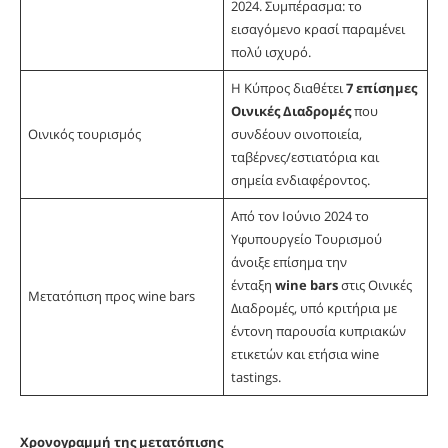
2024. Συμπέρασμα: το
εισαγόμενο κρασί παραμένει
πολύ ισχυρό.
Η Κύπρος διαθέτει
7 επίσημες
Οινικές Διαδρομές
που
Οινικός τουρισμός
συνδέουν οινοποιεία,
ταβέρνες/εστιατόρια και
σημεία ενδιαφέροντος.
Από τον Ιούνιο 2024 το
Υφυπουργείο Τουρισμού
άνοιξε επίσημα την
ένταξη
wine
bars
στις Οινικές
Μετατόπιση προς wine bars
Διαδρομές, υπό κριτήρια με
έντονη παρουσία κυπριακών
ετικετών και ετήσια wine
tastings.
Χρονογραμμή της μετατόπισης