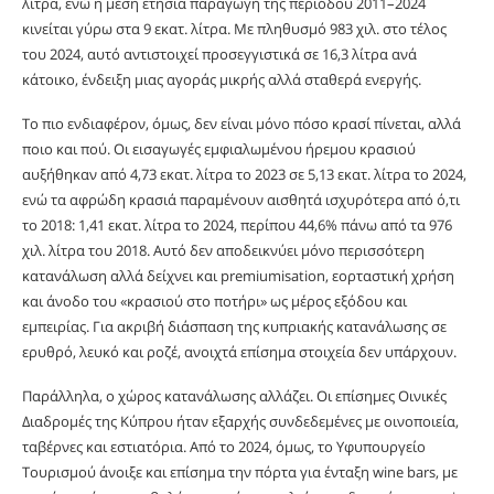
λίτρα, ενώ η μέση ετήσια παραγωγή της περιόδου 2011–2024
κινείται γύρω στα 9 εκατ. λίτρα. Με πληθυσμό 983 χιλ. στο τέλος
του 2024, αυτό αντιστοιχεί προσεγγιστικά σε 16,3 λίτρα ανά
κάτοικο, ένδειξη μιας αγοράς μικρής αλλά σταθερά ενεργής.
Το πιο ενδιαφέρον, όμως, δεν είναι μόνο πόσο κρασί πίνεται, αλλά
ποιο και πού. Οι εισαγωγές εμφιαλωμένου ήρεμου κρασιού
αυξήθηκαν από 4,73 εκατ. λίτρα το 2023 σε 5,13 εκατ. λίτρα το 2024,
ενώ τα αφρώδη κρασιά παραμένουν αισθητά ισχυρότερα από ό,τι
το 2018: 1,41 εκατ. λίτρα το 2024, περίπου 44,6% πάνω από τα 976
χιλ. λίτρα του 2018. Αυτό δεν αποδεικνύει μόνο περισσότερη
κατανάλωση αλλά δείχνει και premiumisation, εορταστική χρήση
και άνοδο του «κρασιού στο ποτήρι» ως μέρος εξόδου και
εμπειρίας. Για ακριβή διάσπαση της κυπριακής κατανάλωσης σε
ερυθρό, λευκό και ροζέ, ανοιχτά επίσημα στοιχεία δεν υπάρχουν.
Παράλληλα, ο χώρος κατανάλωσης αλλάζει. Οι επίσημες Οινικές
Διαδρομές της Κύπρου ήταν εξαρχής συνδεδεμένες με οινοποιεία,
ταβέρνες και εστιατόρια. Από το 2024, όμως, το Υφυπουργείο
Τουρισμού άνοιξε και επίσημα την πόρτα για ένταξη wine bars, με