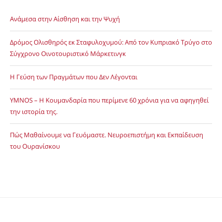
Ανάμεσα στην Αίσθηση και την Ψυχή
Δρόμος Ολισθηρός εκ Σταφυλοχυμού: Από τον Κυπριακό Τρύγο στο
Σύγχρονο Οινοτουριστικό Μάρκετινγκ
Η Γεύση των Πραγμάτων που Δεν Λέγονται
YMNOS – Η Κουμανδαρία που περίμενε 60 χρόνια για να αφηγηθεί
την ιστορία της.
Πώς Μαθαίνουμε να Γευόμαστε. Νευροεπιστήμη και Εκπαίδευση
του Ουρανίσκου