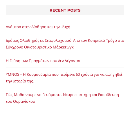
RECENT POSTS
Ανάμεσα στην Αίσθηση και την Ψυχή
Δρόμος Ολισθηρός εκ Σταφυλοχυμού: Από τον Κυπριακό Τρύγο στο
Σύγχρονο Οινοτουριστικό Μάρκετινγκ
Η Γεύση των Πραγμάτων που Δεν Λέγονται
YMNOS – Η Κουμανδαρία που περίμενε 60 χρόνια για να αφηγηθεί
την ιστορία της.
Πώς Μαθαίνουμε να Γευόμαστε. Νευροεπιστήμη και Εκπαίδευση
του Ουρανίσκου