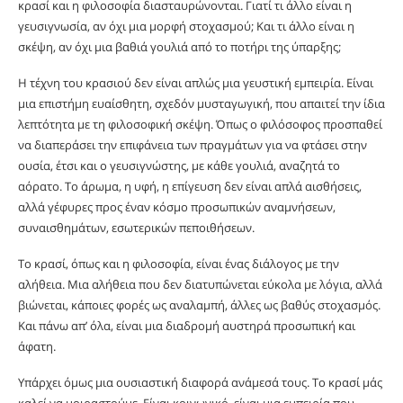
κρασί και η φιλοσοφία διασταυρώνονται. Γιατί τι άλλο είναι η
γευσιγνωσία, αν όχι μια μορφή στοχασμού; Και τι άλλο είναι η
σκέψη, αν όχι μια βαθιά γουλιά από το ποτήρι της ύπαρξης;
Η τέχνη του κρασιού δεν είναι απλώς μια γευστική εμπειρία. Είναι
μια επιστήμη ευαίσθητη, σχεδόν μυσταγωγική, που απαιτεί την ίδια
λεπτότητα με τη φιλοσοφική σκέψη. Όπως ο φιλόσοφος προσπαθεί
να διαπεράσει την επιφάνεια των πραγμάτων για να φτάσει στην
ουσία, έτσι και ο γευσιγνώστης, με κάθε γουλιά, αναζητά το
αόρατο. Το άρωμα, η υφή, η επίγευση δεν είναι απλά αισθήσεις,
αλλά γέφυρες προς έναν κόσμο προσωπικών αναμνήσεων,
συναισθημάτων, εσωτερικών πεποιθήσεων.
Το κρασί, όπως και η φιλοσοφία, είναι ένας διάλογος με την
αλήθεια. Μια αλήθεια που δεν διατυπώνεται εύκολα με λόγια, αλλά
βιώνεται, κάποιες φορές ως αναλαμπή, άλλες ως βαθύς στοχασμός.
Και πάνω απ’ όλα, είναι μια διαδρομή αυστηρά προσωπική και
άφατη.
Υπάρχει όμως μια ουσιαστική διαφορά ανάμεσά τους. Το κρασί μάς