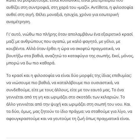
καλεί να μοιραστούμε. Είναι κοινωνικό, είναι μια εμπειρία που
ανθίζει στη συντροφιά, στη χαρά του «μαζί». Αντίθετα, η φιλοσοφία
ανθεί στη σιγή. Θέλει μοναξιά, ησυχία, χρόνο για εσωτερική
αναμέτρηση.
Γι’ αυτό, νιώθω πιο πλήρης όταν απολαμβάνω ένα εξαιρετικό κρασί
μαζί με ανθρώπους που αγαπώ, με καλό φαγητό, με γέλιο, με
κουβέντα. Αλλά όταν έρθει η ώρα να σκεφτώ πραγματικά, να
βουτήξω στα βαθιά, αναζητώ το καταφύγιο της σιωπής. Εκεί, μόνος,
μπορώ να δω πιο καθαρά.
Το κρασί και η φιλοσοφία να είναι δύο μορφές της ίδιας επιθυμίας:
να νιώσουμε πιο βαθιά, να καταλάβουμε πιο ουσιαστικά, να
συνδεθούμε, είτε με τους άλλους, είτε με τον εαυτό μας. Το ένα
γεννιέται από τη γη και ωριμάζει στο σκοτάδι των κελαριών. Το
άλλο γεννιέται από την ψυχή και ωριμάζει στη σιωπή του νου. Και
τα δύο, όμως, μας ζητούν το ίδιο πράγμα: να σταθούμε για λίγο, να
αφουγκραστούμε και να γευτούμε τη ζωή όπως πραγματικά είναι.