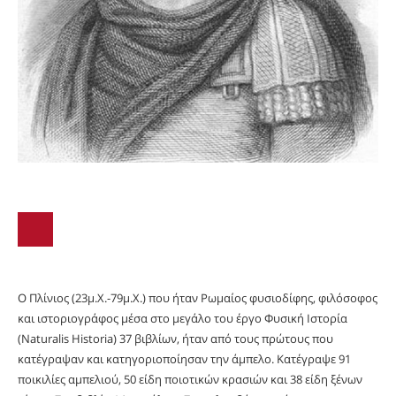
Ο Πλίνιος (23μ.Χ.-79μ.Χ.) που ήταν Ρωμαίος φυσιοδίφης, φιλόσοφος
και ιστοριογράφος μέσα στο μεγάλο του έργο Φυσική Ιστορία
(Naturalis Historia) 37 βιβλίων, ήταν από τους πρώτους που
κατέγραψαν και κατηγοριοποίησαν την άμπελο. Κατέγραψε 91
ποικιλίες αμπελιού, 50 είδη ποιοτικών κρασιών και 38 είδη ξένων