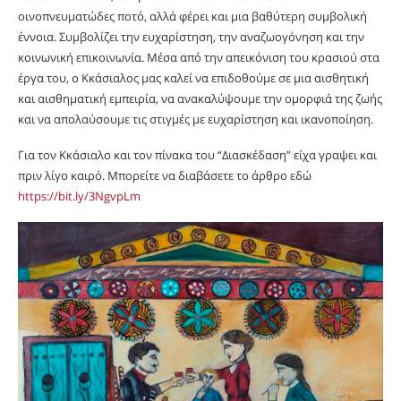
οινοπνευματώδες ποτό, αλλά φέρει και μια βαθύτερη συμβολική
έννοια. Συμβολίζει την ευχαρίστηση, την αναζωογόνηση και την
κοινωνική επικοινωνία. Μέσα από την απεικόνιση του κρασιού στα
έργα του, ο Κκάσιαλος μας καλεί να επιδοθούμε σε μια αισθητική
και αισθηματική εμπειρία, να ανακαλύψουμε την ομορφιά της ζωής
και να απολαύσουμε τις στιγμές με ευχαρίστηση και ικανοποίηση.
Για τον Κκάσιαλο και τον πίνακα του “Διασκέδαση” είχα γραψει και
πριν λίγο καιρό. Μπορείτε να διαβάσετε το άρθρο εδώ
https://bit.ly/3NgvpLm