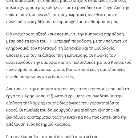
νέες διαστάσεις της ύπαρξής μας. Ο Μιχαήλ Κκάσιαλος είναι ένας
καλλιτέχνης που μας καθηλώνει με το μοναδικό του έργο. Από την
πρώτη ματιά, οι πινελιές του, οι χρωματικές αντιθέσεις και η
σύνθεσή του κερδίζουν την προσοχή και τον θαυμασμό μας.
Ο Κκάσιαλος αναζητά και αποτυπώνει την Κυπριακή παράδοση
μέσα από τα έργα του. Η Κυπριακή παράδοση, με την πολιτιστική
κληρονομιά, τον πολιτισμό, τη θρησκεία και τη μυθολογία,
αποτελεί για τον Κκάσιαλο πηγή έμπνευσης. Οι πίνακές του
αναδεικνύουν την ομορφιά και την πολυπλοκότητα του Κυπριακού
πολιτισμού με μοναδικό τρόπο. Και το κρασί και η αμπελουργία
δεν θα μπορούσαν να μείνουν εκτός.
Aποτυπώνει την ομορφιά και την μαγεία του κρασιού μέσα από τα
έργα του. Χρησιμοποιεί ζωντανά χρώματα και αναδεικνύει την
αίσθηση της λάμψης και της διαφάνειας που χαρακτηρίζει το
κρασί. Οι πινελιές του δημιουργούν μια αίσθηση κίνησης και
ζωντάνιας, αναπαριστώντας την ενέργεια που προκύπτει από την
απόλαυση ενός ποτηριού κρασιού.
Για τον Κκάσιαλο, το κρασί δεν απλά αποτελεί ένα